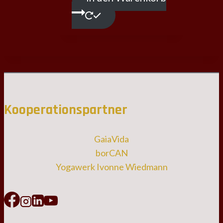
Kooperationspartner
GaiaVida
borCAN
Yogawerk Ivonne Wiedmann