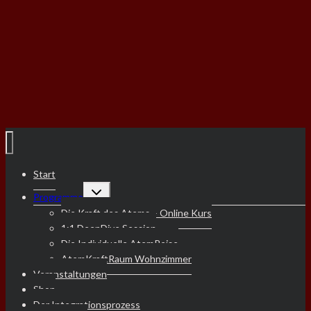
Nur Substanz.
Zur AtemReise
Nein danke, ich möchte das Geschenk nicht
Start
Untermenü
Programme
umschalten
Die Kraft des Atems – Online Kurs
1:1 DeepDive Session
Die Individuelle AtemReise
AtemKraftRaum Wohnzimmer
Veranstaltungen
Shop
Der Integrationsprozess