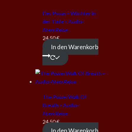
Der Psoas – Wächter in
der Tiefe – Audio-
AtemReise
24,50
€
In den Warenkorb
The PowerWalk Of
Breath – Audio-
AtemReise
24,50
€
In den Warenkorb